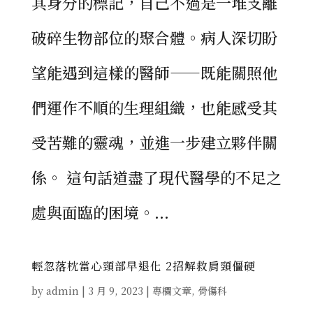
其身分的標記，自己不過是一堆支離
破碎生物部位的聚合體。病人深切盼
望能遇到這樣的醫師——既能關照他
們運作不順的生理組織，也能感受其
受苦難的靈魂，並進一步建立夥伴關
係。 這句話道盡了現代醫學的不足之
處與面臨的困境。...
輕忽落枕當心頸部早退化 2招解救肩頸僵硬
by
admin
|
3 月 9, 2023
|
專欄文章
,
骨傷科