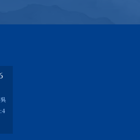
6
／吳
:4