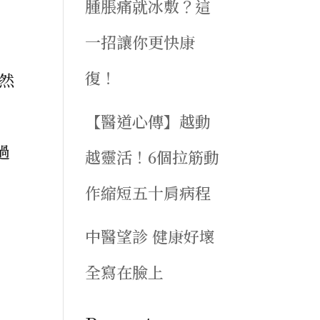
腫脹痛就冰敷？這
一招讓你更快康
復！
然
【醫道心傳】越動
過
越靈活！6個拉筋動
作縮短五十肩病程
中醫望診 健康好壞
全寫在臉上