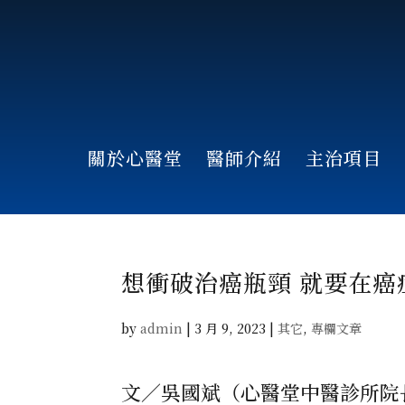
關於心醫堂
醫師介紹
主治項目
想衝破治癌瓶頸 就要在癌
by
admin
|
3 月 9, 2023
|
其它
,
專欄文章
文／吳國斌（心醫堂中醫診所院