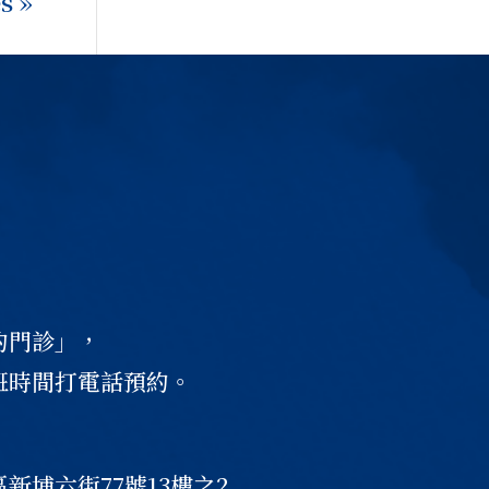
s »
約門診」，
班時間打電話預約。
6
新埔六街77號13樓之2