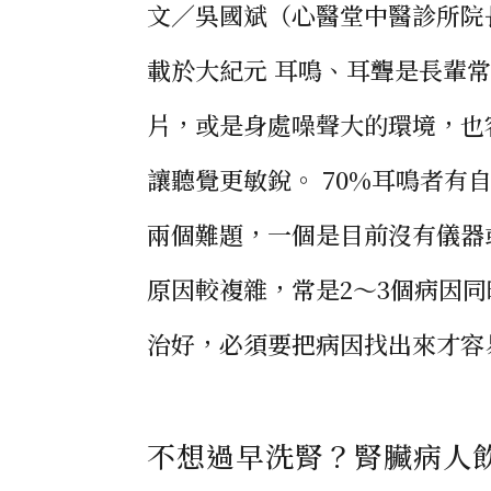
文／吳國斌（心醫堂中醫診所院長） 穆簡
載於大紀元 耳鳴、耳聾是長輩
片，或是身處噪聲大的環境，也
讓聽覺更敏銳。 70%耳鳴者有
兩個難題，一個是目前沒有儀器
原因較複雜，常是2～3個病因
治好，必須要把病因找出來才容易
不想過早洗腎？腎臟病人