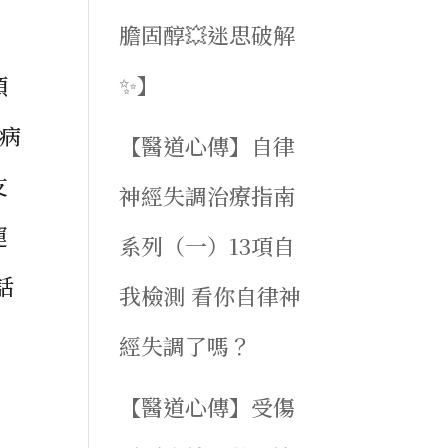
膽固醇💥迷思破解
✨】
領
何病
【醫道心傳】自律
支
神經失調治療指南
運
系列（一）13項自
話
我檢測 看你自律神
經失調了嗎？
【醫道心傳】受傷