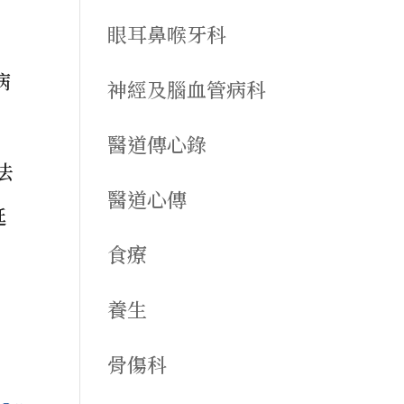
眼耳鼻喉牙科
病
神經及腦血管病科
；
醫道傳心錄
法
醫道心傳
延
食療
養生
骨傷科