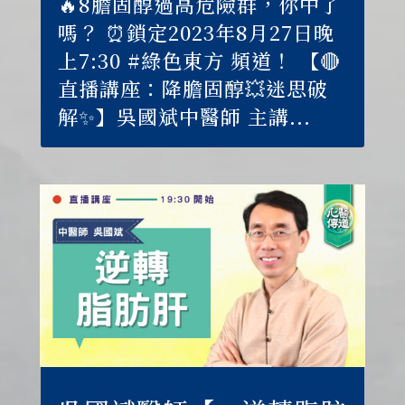
🔥8膽固醇過高危險群，你中了
嗎？ ⏰鎖定2023年8月27日晚
上7:30 #綠色東方 頻道！ 【🔴
直播講座：降膽固醇💥迷思破
解✨】吳國斌中醫師 主講...